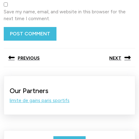
Save my name, email, and website in this browser for the
next time I comment.
Post
PREVIOUS
NEXT
navigation
Previous
Next
post:
post:
Our Partners
limite de gains paris sportifs