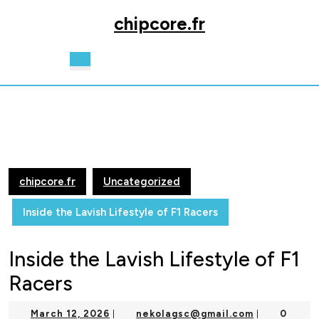
Skip
chipcore.fr
to
content
Skip
Open
to
Button
content
chipcore.fr
Uncategorized
Inside the Lavish Lifestyle of F1 Racers
Inside the Lavish Lifestyle of F1
Racers
March
nekolagsc@
March 12, 2026
nekolagsc@gmail.com
0
|
|