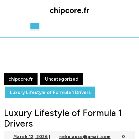
Skip
chipcore.fr
to
content
Skip
Open
to
Button
content
chipcore.fr
Uncategorized
Luxury Lifestyle of Formula 1 Drivers
Luxury Lifestyle of Formula 1
Drivers
March
nekolagsc@
March 12, 2026
nekolagsc@gmail.com
0
|
|